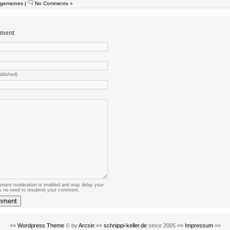
lgemeines
|
No Comments »
mment
ublished)
ent moderation is enabled and may delay your
s no need to resubmit your comment.
«»
Wordpress Theme
© by
Arcsin
«»
schnippi-keller.de
since 2005 «»
Impressum
«»