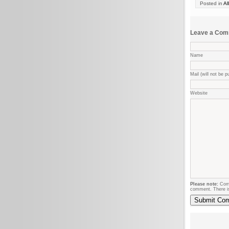
Posted in
Al
Leave a Co
Name
Mail (will not be p
Website
Please note:
Comm
comment. There i