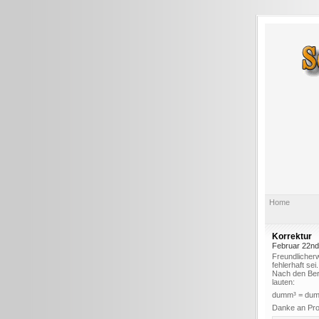
Home
Korrektur
Februar 22nd
Freundlicher
fehlerhaft sei.
Nach den Bere
lauten:
dumm³ = d
Danke an Prof